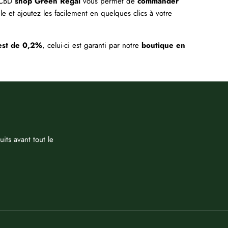
 CBD
shop Green Regal
vous permet de
commander
et ajoutez les facilement en quelques clics à votre
est de 0,2%
, celui-ci est garanti par notre
boutique en
its avant tout le