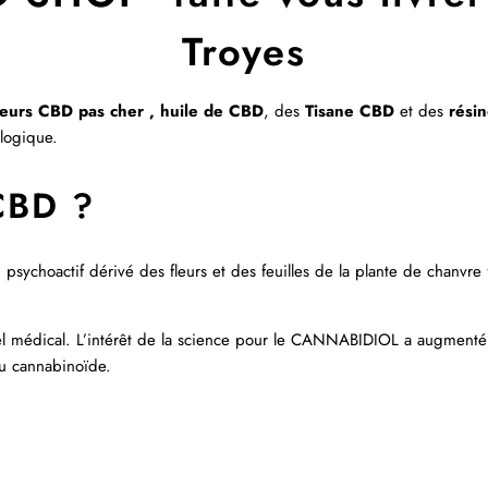
Troyes
leurs CBD pas cher ,
huile de CBD
, des
Tisane
CBD
et des
rési
ologique.
CBD ?
 psychoactif dérivé des fleurs et des feuilles de la plante de chanvre 
l médical. L’intérêt de la science pour le
CANNABIDIOL
a augmenté 
du cannabinoïde.