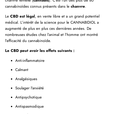
chanvre femelle (
cannabis
). C’est l’un des plus de 80
cannabinoïdes connus présents dans le
chanvre
.
Le
CBD est légal
, en vente libre et a un grand potentiel
médical. L’intérêt de la science pour le
CANNABIDIOL
a
augmenté de plus en plus ces dernières années. De
nombreuses études chez l’animal et l’homme ont montré
l’efficacité du cannabinoïde.
Le CBD peut avoir les effets suivants :
Anti-inflammatoire
Calmant
Analgésiques
Soulager
l'anxiété
Antipsychotique
Antispasmodique