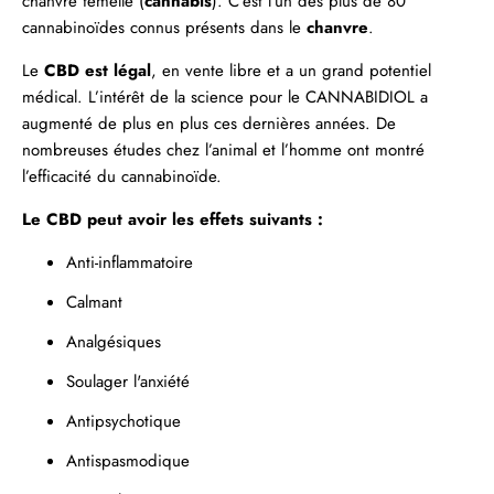
chanvre femelle (
cannabis
). C’est l’un des plus de 80
cannabinoïdes connus présents dans le
chanvre
.
Le
CBD est légal
, en vente libre et a un grand potentiel
médical. L’intérêt de la science pour le
CANNABIDIOL
a
augmenté de plus en plus ces dernières années. De
nombreuses études chez l’animal et l’homme ont montré
l’efficacité du cannabinoïde.
Le CBD peut avoir les effets suivants :
Anti-inflammatoire
Calmant
Analgésiques
Soulager
l'anxiété
Antipsychotique
Antispasmodique