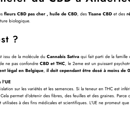
es
fleurs CBD pas cher ,
huile de CBD
, des
Tisane
CBD
et des
r
lture biologique.
st ?
t issu de la molécule du
Cannabis Sativa
qui fait parti de la famil
t de ne pas confondre
CBD et THC
, le 2eme est un puissant psychotr
ent légal en Belgique
,
il doit cependant être dosé à moins de
s l'UE
islation sur les variétés et les semences. Si la teneur en THC est infé
. Cela permet d'obtenir des fibres, des feuilles et des graines. Parce 
sont utilisées à des fins médicales et scientifiques. L'UE ne promeut q