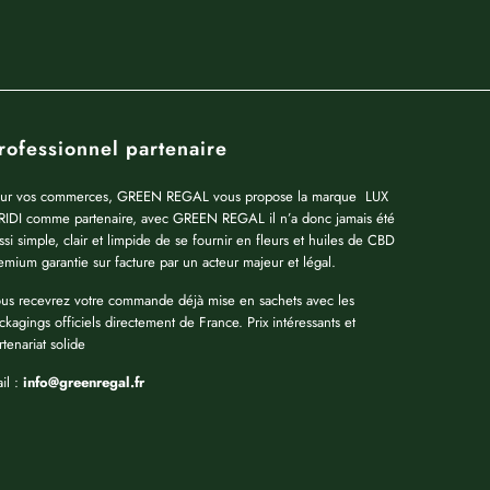
rofessionnel partenaire
ur vos commerces, GREEN REGAL vous propose la marque LUX
RIDI comme partenaire, avec GREEN REGAL il n’a donc jamais été
ssi simple, clair et limpide de se fournir en fleurs et huiles de CBD
emium garantie sur facture par un acteur majeur et légal.
us recevrez votre commande déjà mise en sachets avec les
ckagings officiels directement de France. Prix intéressants et
rtenariat solide
il :
info@greenregal.fr