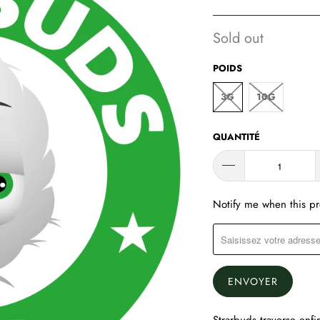
Sold out
POIDS
3G
10G
QUANTITÉ
TRANSLATION
Notify me when this pro
MISSING:
FR.PRODUCTS.NOTIFY_