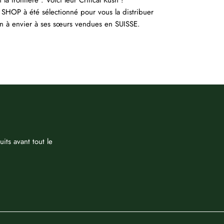
 la frontière : Voici leur Critical Kush !
OP à été sélectionné pour vous la distribuer
en à envier à ses sœurs vendues en SUISSE.
its avant tout le