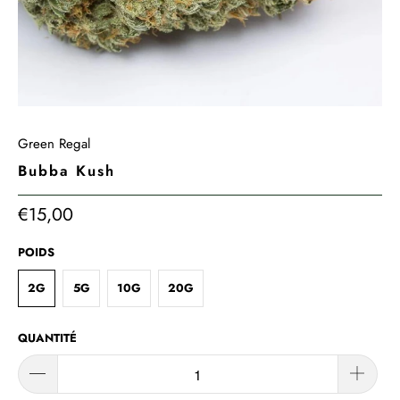
Green Regal
Bubba Kush
€15,00
POIDS
2G
5G
10G
20G
QUANTITÉ