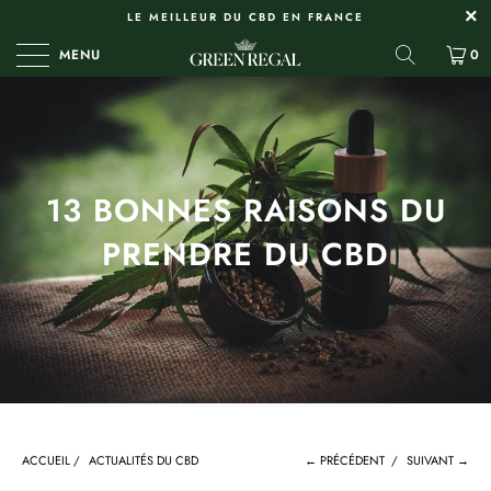
LE MEILLEUR DU CBD EN FRANCE
MENU
0
13 BONNES RAISONS DU
PRENDRE DU CBD
ACCUEIL
/
ACTUALITÉS DU CBD
← PRÉCÉDENT
/
SUIVANT →